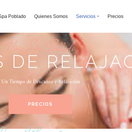
Spa Poblado
Quienes Somos
Servicios
Precios
Viva Spa Poblado
S DE RELAJA
Un Tiempo de Descanso y Relajación
PRECIOS