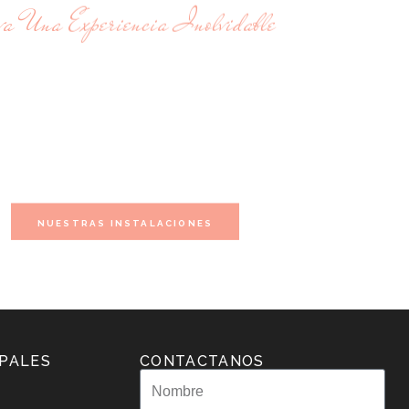
va Una Experiencia Inolvidable
 RELAJACIÓN Y BELLE
ROFESIONALES
Visítanos en Viva Spa Poblado.
NUESTRAS INSTALACIONES
IPALES
CONTACTANOS