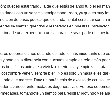
ión; puedes estar tranquila de que estás dejando tu piel en ma
ecesidades con un servicio semipersonalizado, ya que es muy i
condición de base, puesto que es fundamental consultar con un 
entes se sientan queridos y respetados en nuestras instalacione
 brindarte una experiencia única para que seas parte de nuestr
ros deberes diarios dejando de lado lo mas importante que es
y notaras la diferencia con nuestras terapia de relajación podr
os beneficios animate a vivir la experiencia y empieza a tratar
costrumbre verte y sentirte bien. No es solo un masaje, es darle
uilibrio que merece. Date un paréntesis de exceso de cortisol, 
 pueden aparecer enfermedades degenerativas. Por eso debemos
fermedades, tomándote un tiempo para respirar profundo y relaj