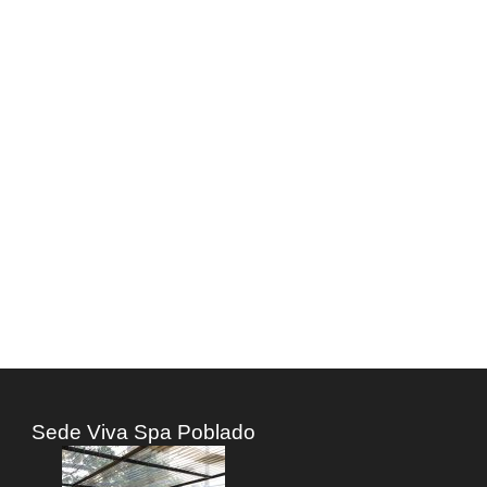
ZA CON
Sede Viva Spa Poblado