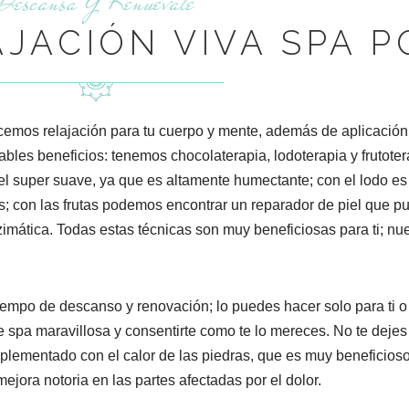
Descansa Y Renuevate
AJACIÓN VIVA SPA 
recemos relajación para tu cuerpo y mente, además de aplicación
rables beneficios: tenemos chocolaterapia, lodoterapia y frutot
iel super suave, ya que es altamente humectante; con el lodo e
s; con las frutas podemos encontrar un reparador de piel que pu
nzimática. Todas estas técnicas son muy beneficiosas para ti; n
tiempo de descanso y renovación; lo puedes hacer solo para ti o
e spa maravillosa y consentirte como te lo mereces. No te dejes
lementado con el calor de las piedras, que es muy beneficioso.
mejora notoria en las partes afectadas por el dolor.