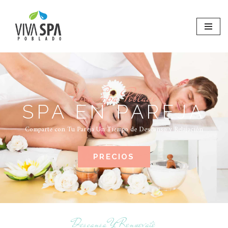
Saltar
al
contenido
Viva Spa Poblado
SPA EN PAREJA
Comparte con Tu Pareja Un Tiempo de Descanso y Relajación
PRECIOS
Descansa Y Renuevate